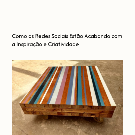
a
Inspiração
e
Criatividade
Como as Redes Sociais Estão Acabando com
a Inspiração e Criatividade
Dicas
para
iniciar
uma
Reforma
Sustentável