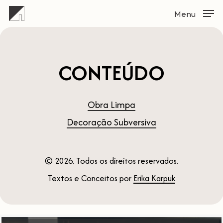
Skip
Menu
Menu
to
main
content
CONTEÚDO
Obra Limpa
Decoração Subversiva
©
2026
. Todos os direitos reservados.
Textos e Conceitos por
Erika Karpuk