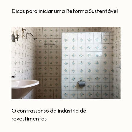
Dicas para iniciar uma Reforma Sustentável
O
contrassenso
da
indústria
de
revestimentos
O contrassenso da indústria de
revestimentos