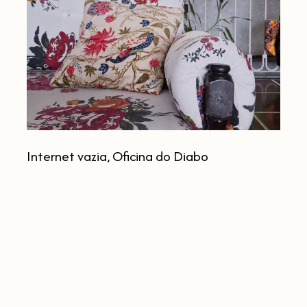
Oficina
do
Diabo
Internet vazia, Oficina do Diabo
Como
as
Redes
Sociais
Estão
Acabando
com