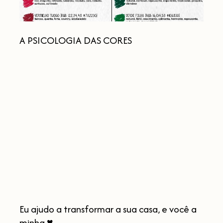
A PSICOLOGIA DAS CORES
Eu
ajudo
a
transformar
a
sua
casa,
e
você
a
minha
Eu ajudo a transformar a sua casa, e você a
♥
minha ♥